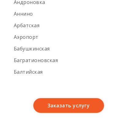
Андроновка
Аннино
Арбатская
Аэропорт
Бабушкинская
Багратионовская
Балтийская
Баррикадная
Бауманская
Заказать услугу
Беговая
Белокаменная
Беломорская улица