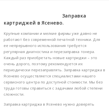
Белорусская
Беляево
Заправка
Бибирево
картриджей в Ясенево.
Библиотека имени Ленина
Крупные компании и мелкие фирмы уже давно не
работают без современной печатной техники. Для
Борисово
ее непрерывного использования требуется
Боровицкая
регулярная диагностика и перезаправка тонера.
Каждый раз приобретать новые картриджи – это
Ботанический сад
очень дорого, поэтому рекомендуется их
Братиславская
периодически перезаправлять. Заправка картриджа в
Ясенево осуществляется специалистами нашего
Бульвар Рокоссовского
сервисного центра по доступной стоимости. Мы без
Бутырская
труда готовы справиться с задачами любой степени
сложности.
Варшавская
Заправка картриджа в Ясенево нужно доверять
ВДНХ