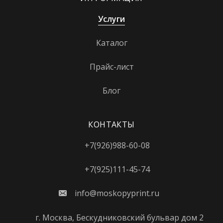
Кунцевская
Услуги
Курская
Каталог
Кутузовская
Ленинский проспект
Прайс-лист
Лермонтовский проспект
Блог
Лихоборы
Локомотив
КОНТАКТЫ
Ломоносовский проспект
+7(926)988-60-08
Лубянка
+7(925)111-45-74
Лужники
info@moskopyprint.ru
Люблино
Марксистская
г. Москва, Бескудниковский бульвар дом 2