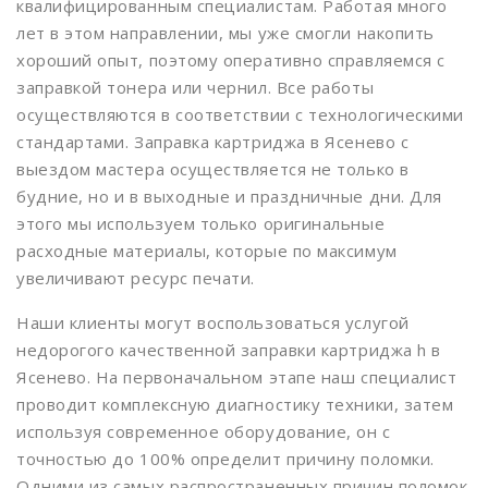
квалифицированным специалистам. Работая много
Имя
*
Верхние котлы
лет в этом направлении, мы уже смогли накопить
хороший опыт, поэтому оперативно справляемся с
Верхние Лихоборы
заправкой тонера или чернил. Все работы
Владыкино
осуществляются в соответствии с технологическими
Имя
*
Телефон
*
стандартами. Заправка картриджа в Ясенево с
Водный стадион
выездом мастера осуществляется не только в
Войковская
будние, но и в выходные и праздничные дни. Для
этого мы используем только оригинальные
Волгоградский проспект
Телефон
*
Сообщение
*
расходные материалы, которые по максимум
Волжская
увеличивают ресурс печати.
Волхонка
Наши клиенты могут воспользоваться услугой
недорогого качественной заправки картриджа h в
Воробьевы горы
Ясенево. На первоначальном этапе наш специалист
Выставочная
проводит комплексную диагностику техники, затем
используя современное оборудование, он с
Выхино
точностью до 100% определит причину поломки.
Деловой центр
Одними из самых распространенных причин поломок