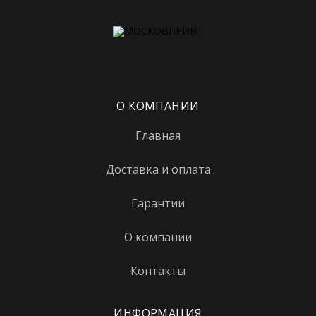
Коптево
Котельники
Красногвардейская
Краснопресненская
О КОМПАНИИ
Красносельская
Главная
Красные ворота
Крестьянская застава
Доставка и оплата
Кропоткинская
Гарантии
Крылатское
О компании
Крымская
Контакты
Кузнецкий мост
Кузьминки
ИНФОРМАЦИЯ