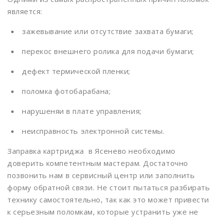
является:
Динамо
зажевывание или отсутствие захвата бумаги;
Дмитровская
перекос внешнего ролика для подачи бумаги;
Добрынинская
Домодедовская
дефект термической пленки;
Дорогомиловская
поломка фотобарабана;
Достоевская
нарушеняи в плате управления;
Дубровка
неисправность электронной системы.
Жулебино
Заправка картриджа в Ясенево необходимо
ЗИЛ
доверить компетентным мастерам. Достаточно
позвонить нам в сервисный центр или заполнить
Зорге
форму обратной связи. Не стоит пытаться разбирать
технику самостоятельно, так как это может привести
Зябликово
к серьезным поломкам, которые устранить уже не