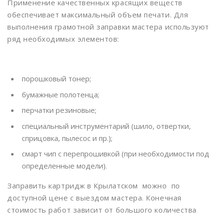
Применение качественных красящих веществ
Верхние котлы
обеспечивает максимальный объем печати. Для
выполнения грамотной заправки мастера используют
Имя
*
Телефон
*
Верхние Лихоборы
ряд необходимых элементов:
Владыкино
Водный стадион
Телефон
*
Сообщение
*
порошковый тонер;
Войковская
бумажные полотенца;
Волгоградский проспект
перчатки резиновые;
Волжская
специальный инструментарий (шило, отвертки,
сприцовка, пылесос и пр.);
Волхонка
смарт чип с перепрошивкой (при необходимости под
Воробьевы горы
определенные модели).
Выставочная
Заправить картридж в Крылатском можно по
Выхино
доступной цене с выездом мастера. Конечная
стоимость работ зависит от большого количества
Деловой центр