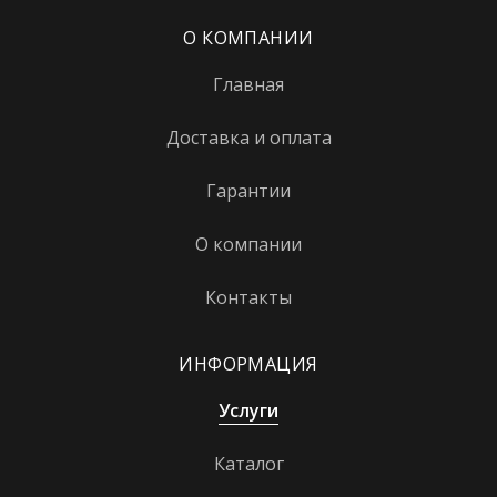
Коптево
О КОМПАНИИ
Котельники
Главная
Красногвардейская
Краснопресненская
Доставка и оплата
Красносельская
Гарантии
Красные ворота
О компании
Крестьянская застава
Контакты
Кропоткинская
Крылатское
ИНФОРМАЦИЯ
Крымская
Услуги
Кузнецкий мост
Каталог
Кузьминки