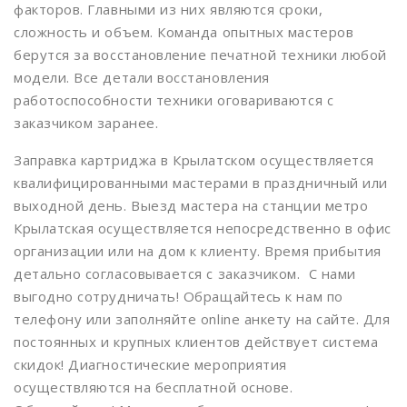
факторов. Главными из них являются сроки,
Динамо
сложность и объем. Команда опытных мастеров
берутся за восстановление печатной техники любой
Дмитровская
модели. Все детали восстановления
Добрынинская
работоспособности техники оговариваются с
заказчиком заранее.
Домодедовская
Заправка картриджа в Крылатском осуществляется
Дорогомиловская
квалифицированными мастерами в праздничный или
Достоевская
выходной день. Выезд мастера на станции метро
Крылатская осуществляется непосредственно в офис
Дубровка
организации или на дом к клиенту. Время прибытия
Жулебино
детально согласовывается с заказчиком. С нами
выгодно сотрудничать! Обращайтесь к нам по
ЗИЛ
телефону или заполняйте online анкету на сайте. Для
Зорге
постоянных и крупных клиентов действует система
скидок! Диагностические мероприятия
Зябликово
осуществляются на бесплатной основе.