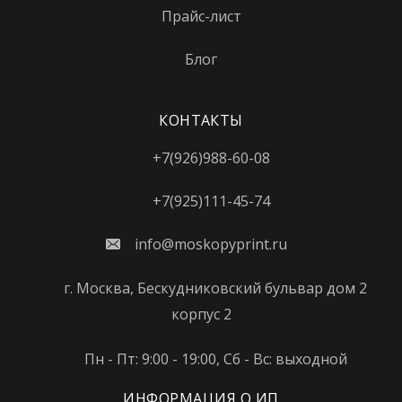
Кунцевская
Прайс-лист
Курская
Блог
Кутузовская
Ленинский проспект
КОНТАКТЫ
Лермонтовский проспект
+7(926)988-60-08
Лихоборы
+7(925)111-45-74
Локомотив
info@moskopyprint.ru
Ломоносовский проспект
Лубянка
г. Москва, Бескудниковский бульвар дом 2
корпус 2
Лужники
Люблино
Пн - Пт: 9:00 - 19:00, Сб - Вс: выходной
Марксистская
ИНФОРМАЦИЯ О ИП