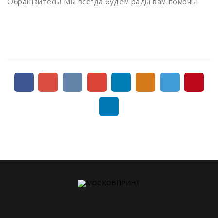
Измайлово
Обращайтесь! Мы всегда будем рады вам помочь!
Измайловская
Калужская
Кантемировская
Каховская
Каширская
Киевская
Китай-город
Кожуховская
Коломенская
Комсомольская
Коньково