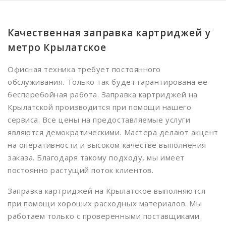
Белорусская
Беляево
Качественная заправка картриджей у
Бибирево
метро Крылатское
Библиотека имени Ленина
Офисная техника требует постоянного
обслуживания. Только так будет гарантирована ее
Борисово
бесперебойная работа. Заправка картриджей на
Боровицкая
Крылатской производится при помощи нашего
сервиса. Все цены на предоставляемые услуги
Ботанический сад
являются демократическими. Мастера делают акцент
Братиславская
на оперативности и высоком качестве выполнения
заказа. Благодаря такому подходу, мы имеет
Бульвар Рокоссовского
постоянно растущий поток клиентов.
Бутырская
Заправка картриджей на Крылатское выполняются
Варшавская
при помощи хороших расходных материалов. Мы
Имя
*
работаем только с проверенными поставщиками.
ВДНХ