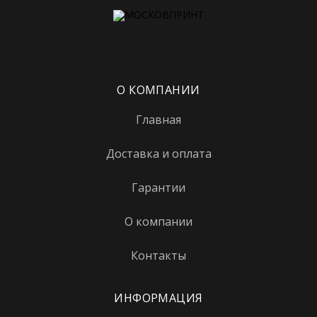
Верхние котлы
Верхние Лихоборы
Владыкино
О КОМПАНИИ
Водный стадион
Главная
Войковская
Волгоградский проспект
Доставка и оплата
Волжская
Гарантии
Волхонка
О компании
Воробьевы горы
Контакты
Выставочная
Выхино
ИНФОРМАЦИЯ
Деловой центр