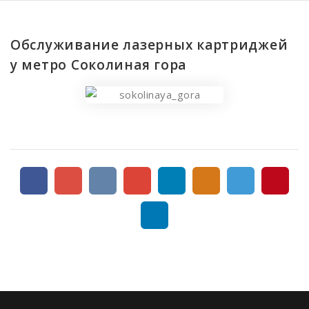
Белорусская
Беляево
Обслуживание лазерных картриджей
Бибирево
у метро Соколиная гора
Библиотека имени Ленина
Борисово
Боровицкая
Ботанический сад
Братиславская
Бульвар Рокоссовского
Бутырская
Варшавская
ВДНХ