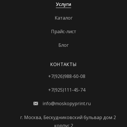
Услуги
Динамо
Каталог
Дмитровская
Добрынинская
Прайс-лист
Домодедовская
Блог
Дорогомиловская
Достоевская
КОНТАКТЫ
Дубровка
+7(926)988-60-08
Жулебино
+7(925)111-45-74
ЗИЛ
info@moskopyprint.ru
Зорге
Зябликово
г. Москва, Бескудниковский бульвар дом 2
корпус 2