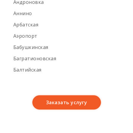
Андроновка
Аннино
Арбатская
Аэропорт
Бабушкинская
Багратионовская
Имя
*
Балтийская
Баррикадная
Бауманская
Имя
*
Телефон
*
Заказать услугу
Беговая
Белокаменная
Беломорская улица
Телефон
*
Сообщение
*