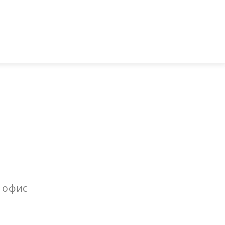
джей
ставка и оплата
Гарантии
Блог
Контакты
 офис