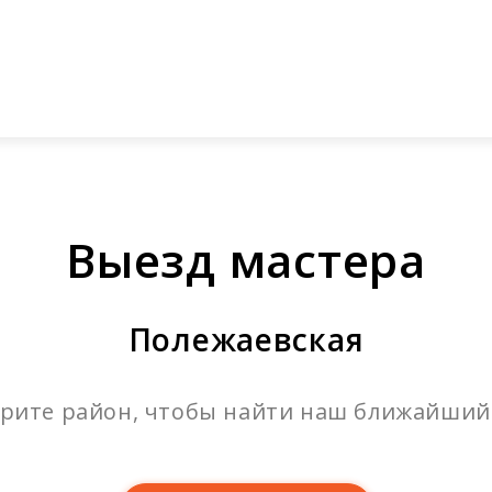
ый звонок
Стоимость заправки и продажи картри
компании
Услуги
Каталог
Прайс-лист
До
Выезд мастера
Полежаевская
рите район, чтобы найти наш ближайший