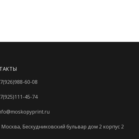
Динамо
Дмитровская
Добрынинская
Домодедовская
Дорогомиловская
ТАКТЫ
Достоевская
Дубровка
7(926)988-60-08
Жулебино
7(925)111-45-74
ЗИЛ
nfo@moskopyprint.ru
Зорге
. Москва, Бескудниковский бульвар дом 2 корпус 2
Зябликово