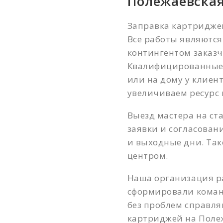
Полежаевска
Заправка картридже
Все работы являются
контингентом заказч
Квалифицированные 
или на дому у клиен
увеличиваем ресурс 
Выезд мастера на ст
заявки и согласован
и выходные дни. Так
центром.
Наша организация ра
сформировали коман
без проблем справл
картриджей на Полеж