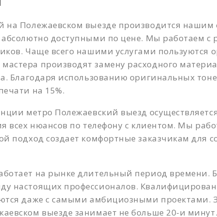
я
Имя
*
Телефон
*
й на Полежаевском выезде производится нашим 
 абсолютно доступными по цене. Мы работаем с
иков. Чаще всего нашими услугами пользуются 
Телефон
*
Сообщение
*
мастера производят замену расходного материа
та. Благодаря использованию оригинальных тон
печати на 15%.
анции метро Полежаевский выезд осуществляется
ия всех нюансов по телефону с клиентом. Мы раб
ой подход создает комфортные заказчикам для с
ботает на рынке длительный период времени. Б
ду настоящих профессионалов. Квалифицирова
яются даже с самыми амбициозными проектами. 
аевском выезде занимает не больше 20-и минут.