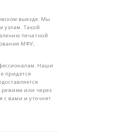
Верхние котлы
евском выезде. Мы
Верхние Лихоборы
 узлам. Такой
Владыкино
овлению печатной
Водный стадион
рования МФУ,
Войковская
Волгоградский проспект
фессионалам. Наши
не придется
Волжская
едоставляется
Волхонка
м режиме или через
я с вами и уточнят
Воробьевы горы
Выставочная
Выхино
Деловой центр