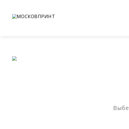
+7(926)988-60-08
+7(925)111-45-74
Обратн
О 
Выбе