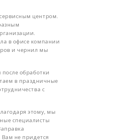
Белорусская
сервисным центром.
Беляево
 разным
Бибирево
организации.
Библиотека имени Ленина
ла в офисе компании
еров и чернил мы
Борисово
Боровицкая
 после обработки
Ботанический сад
отаем в праздничные
Братиславская
отрудничества с
Бульвар Рокоссовского
лагодаря этому, мы
Бутырская
нные специалисты
Варшавская
Заправка
ВДНХ
 Вам не придется