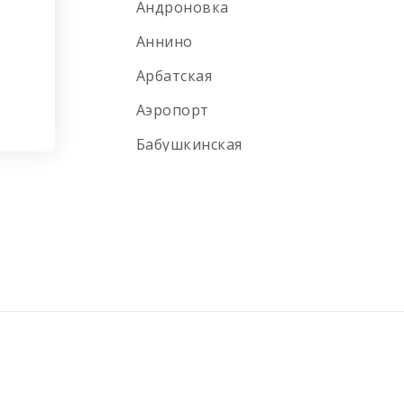
Андроновка
Аннино
Арбатская
Аэропорт
Бабушкинская
Багратионовская
Балтийская
Баррикадная
Бауманская
Беговая
Белокаменная
Беломорская улица