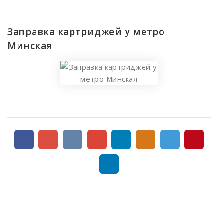
Белорусская
Беляево
Заправка картриджей у метро
Бибирево
Минская
Библиотека имени Ленина
Борисово
Боровицкая
Ботанический сад
Братиславская
Бульвар Рокоссовского
Бутырская
Варшавская
ВДНХ