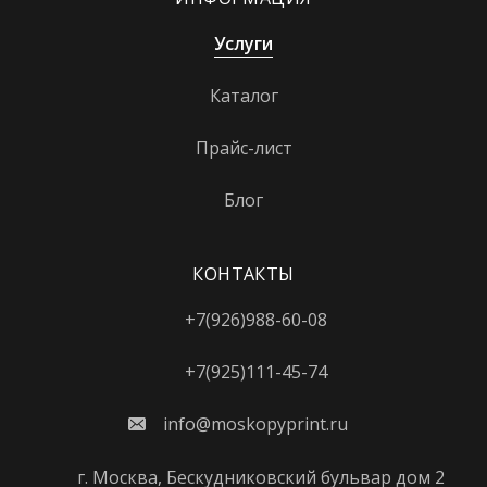
Динамо
Услуги
Дмитровская
Каталог
Добрынинская
Прайс-лист
Домодедовская
Дорогомиловская
Блог
Достоевская
КОНТАКТЫ
Дубровка
+7(926)988-60-08
Жулебино
ЗИЛ
+7(925)111-45-74
Зорге
info@moskopyprint.ru
Зябликово
г. Москва, Бескудниковский бульвар дом 2