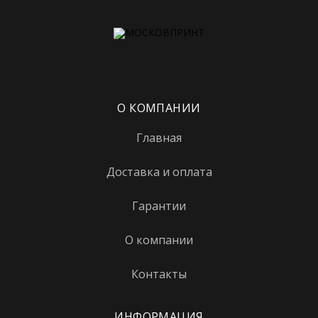
Верхние котлы
Верхние Лихоборы
Владыкино
Водный стадион
О КОМПАНИИ
Войковская
Главная
Волгоградский проспект
Доставка и оплата
Волжская
Волхонка
Гарантии
Воробьевы горы
О компании
Выставочная
Контакты
Выхино
Деловой центр
ИНФОРМАЦИЯ