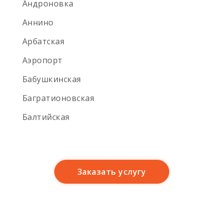
Андроновка
Аннино
Арбатская
Аэропорт
Бабушкинская
Багратионовская
Балтийская
Имя
*
Баррикадная
Бауманская
Имя
*
Телефон
*
Заказать услугу
Беговая
Белокаменная
Беломорская улица
Телефон
*
Сообщение
*