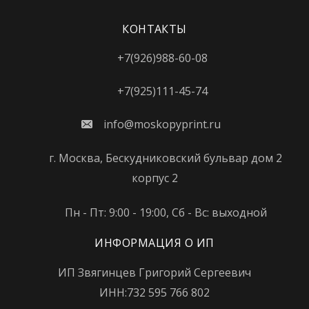
Кунцевская
КОНТАКТЫ
Курская
+7(926)988-60-08
Кутузовская
Ленинский проспект
+7(925)111-45-74
Лермонтовский проспект
info@moskopyprint.ru
Лихоборы
г. Москва, Бескудниковский бульвар дом 2
Локомотив
корпус 2
Ломоносовский проспект
Пн - Пт: 9:00 - 19:00, Сб - Вс: выходной
Лубянка
ИНФОРМАЦИЯ О ИП
Лужники
ИП Звягинцев Григорий Сергеевич
Люблино
ИНН:732 595 766 802
Марксистская