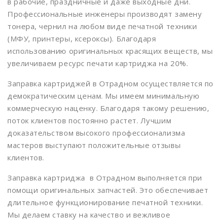
в рабочие, праздничные и даже выходные дни.
Верхние котлы
Профессиональные инженеры производят замену
тонера, чернил на любом виде печатной техники
Верхние Лихоборы
(МФУ, принтеры, ксероксы). Благодаря
Владыкино
использованию оригинальных красящих веществ, мы
увеличиваем ресурс печати картриджа на 20%.
Водный стадион
Имя
*
Заправка картриджей в Отрадном осуществляется по
Войковская
демократическим ценам. Мы имеем минимальную
Волгоградский проспект
коммерческую наценку. Благодаря такому решению,
Имя
*
Телефон
*
поток клиентов постоянно растет. Лучшим
Волжская
доказательством высокого профессионализма
Волхонка
мастеров выступают положительные отзывы
клиентов.
Воробьевы горы
Телефон
*
Сообщение
*
Заправка картриджа в Отрадном выполняется при
Выставочная
помощи оригинальных запчастей. Это обеспечивает
Выхино
длительное функционирование печатной техники.
Мы делаем ставку на качество и вежливое
Деловой центр