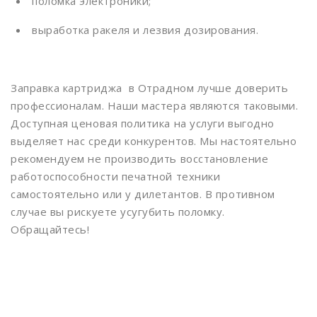
Измайлово
поломка электроники;
Измайловская
выработка ракеля и лезвия дозирования.
Калужская
Кантемировская
Заправка картриджа в Отрадном лучше доверить
профессионалам. Наши мастера являются таковыми.
Каховская
Доступная ценовая политика на услуги выгодно
Каширская
выделяет нас среди конкурентов. Мы настоятельно
рекомендуем не производить восстановление
Киевская
работоспособности печатной техники
Китай-город
самостоятельно или у дилетантов. В противном
случае вы рискуете усугубить поломку.
Кожуховская
Обращайтесь!
Коломенская
Комсомольская
Коньково