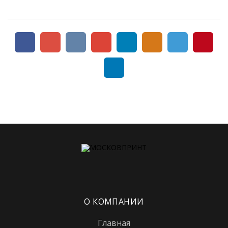
Коптево
Котельники
Красногвардейская
Краснопресненская
Красносельская
Красные ворота
Крестьянская застава
Кропоткинская
Крылатское
Крымская
Кузнецкий мост
О КОМПАНИИ
Кузьминки
Главная