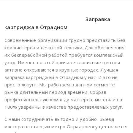
Белорусская
Беляево
Заправка
картриджа в Отрадном
Бибирево
Библиотека имени Ленина
Современные организации трудно представить без
компьютеров и печатной техники. Для обеспечения
Борисово
их бесперебойной работой требуется комплексный
Боровицкая
уход. Именно по этой причине сервисные центры
активно открываются в крупных городах. Лучшая
Ботанический сад
заправка картриджей в Отрадном у нас! И это не
Братиславская
просто лозунг. Мы работаем в данном сегменте
рынка длительный период времени. Собрав
Бульвар Рокоссовского
профессиональную команду мастеров, мы стали на
Бутырская
100% уверенны в качестве предоставляемых услуг.
Варшавская
С нами сотрудничать выгодно и удобно. Выезд
мастера на станции метро Отрадноеосуществляется
ВДНХ