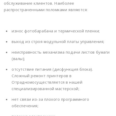
обслуживание клиентов. Наиболее
Динамо
распространенными поломками являются:
Дмитровская
Добрынинская
износ фотобарабана и термической пленки;
Домодедовская
выход из строя модульной платы управления;
Дорогомиловская
неисправность механизма подачи листов бумаги
Достоевская
(валы);
Дубровка
отсутствие питания (дисфункция блока).
Сложный ремонт принтеров в
Жулебино
Отрадномосуществляется в нашей
ЗИЛ
специализированной мастерской;
Зорге
нет связи из-за плохого программного
обеспечения;
Зябликово