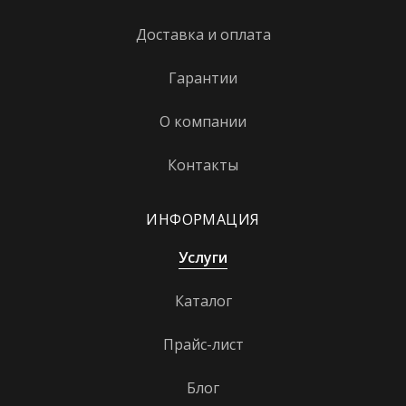
Кунцевская
Доставка и оплата
Курская
Гарантии
Кутузовская
Ленинский проспект
О компании
Лермонтовский проспект
Контакты
Лихоборы
ИНФОРМАЦИЯ
Локомотив
Ломоносовский проспект
Услуги
Лубянка
Каталог
Лужники
Прайс-лист
Люблино
Блог
Марксистская