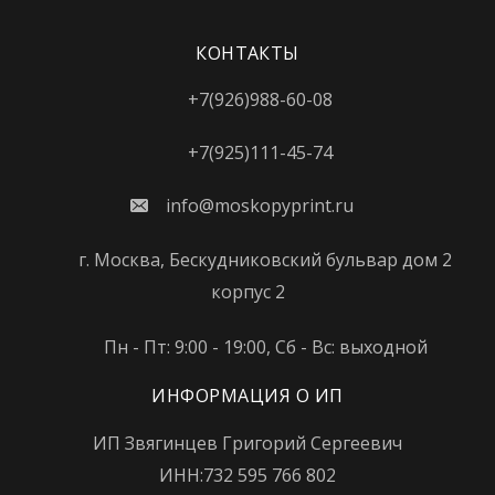
Марьина роща
КОНТАКТЫ
Марьино
+7(926)988-60-08
Маяковская
+7(925)111-45-74
Медведково
Международная
info@moskopyprint.ru
Менделеевская
г. Москва, Бескудниковский бульвар дом 2
Минская
корпус 2
Молодежная
Пн - Пт: 9:00 - 19:00, Сб - Вс: выходной
Нагатинская
ИНФОРМАЦИЯ О ИП
Нагорная
ИП Звягинцев Григорий Сергеевич
Нахимовский проспект
ИНН:732 595 766 802
Нижегородская