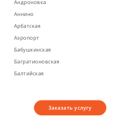
Андроновка
Аннино
Арбатская
Аэропорт
Бабушкинская
Багратионовская
Балтийская
Баррикадная
Бауманская
Заказать услугу
Беговая
Белокаменная
Беломорская улица