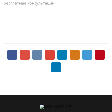
Измайлово
бесплатные консультации.
Измайловская
Калужская
Кантемировская
Каховская
Каширская
Киевская
Китай-город
Кожуховская
Коломенская
Комсомольская
Коньково