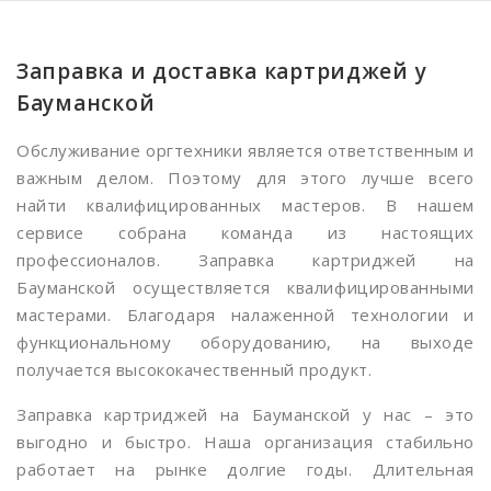
Белорусская
Беляево
Заправка и доставка картриджей у
Бибирево
Бауманской
Библиотека имени Ленина
Обслуживание оргтехники является ответственным и
важным делом. Поэтому для этого лучше всего
Борисово
найти квалифицированных мастеров. В нашем
Боровицкая
сервисе собрана команда из настоящих
профессионалов. Заправка картриджей на
Ботанический сад
Бауманской осуществляется квалифицированными
Братиславская
мастерами. Благодаря налаженной технологии и
функциональному оборудованию, на выходе
Бульвар Рокоссовского
получается высококачественный продукт.
Бутырская
Заправка картриджей на Бауманской у нас – это
Варшавская
выгодно и быстро. Наша организация стабильно
работает на рынке долгие годы. Длительная
Имя
*
ВДНХ