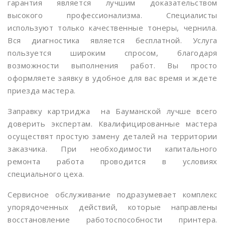
гарантия является лучшим доказательством
Верхние котлы
высокого профессионализма. Специалисты
используют только качественные тонеры, чернила.
Верхние Лихоборы
Вся диагностика является бесплатной. Услуга
Имя
*
Телефон
*
Владыкино
пользуется широким спросом, благодаря
возможности выполнения работ. Вы просто
Водный стадион
оформляете заявку в удобное для вас время и ждете
Войковская
приезда мастера.
Телефон
*
Сообщение
*
Волгоградский проспект
Заправку картриджа на Бауманской лучше всего
доверить экспертам. Квалифицированные мастера
Волжская
осуществят простую замену деталей на территории
Волхонка
заказчика. При необходимости капитального
ремонта работа проводится в условиях
Воробьевы горы
специального цеха.
Выставочная
Сервисное обслуживание подразумевает комплекс
Выхино
упорядоченных действий, которые направлены
восстановление работоспособности принтера.
Деловой центр