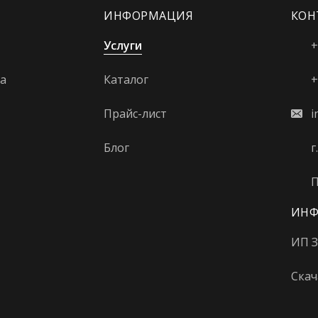
ИНФОРМАЦИЯ
КОН
Услуги
+
а
Каталог
+
Прайс-лист
i
Блог
г
П
ИНФ
ИП З
Скач