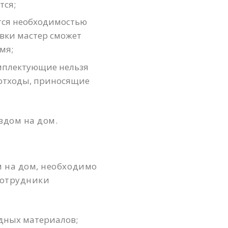
тся;
тся необходимостью
авки мастер сможет
мя;
мплектующие нельзя
 отходы, приносящие
здом на дом.
 на дом, необходимо
Сотрудники
одных материалов;