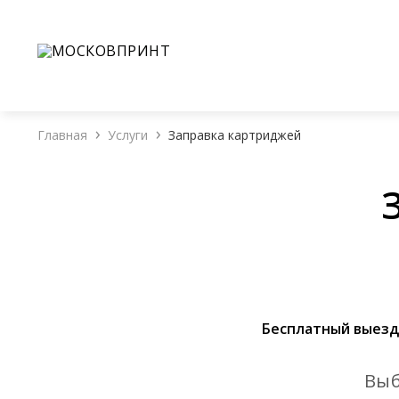
+7(926)988-60-08
+7(925)111-45-74
Обратн
О 
Главная
Услуги
Заправка картриджей
Бесплатный выезд
Выб