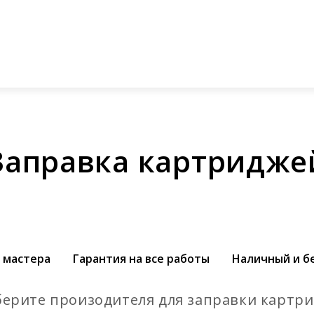
ый звонок
Стоимость заправки и продажи картри
компании
Услуги
Каталог
Прайс-лист
До
Заправка картридже
 мастера
Гарантия на все работы
Наличный и б
ерите произодителя для заправки картр