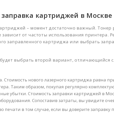
 заправка картриджей в Москве
Имя
*
артриджей – момент достаточно важный. Тонер 
не зависит от частоты использования принтера. 
Телефон
*
ого заправленного картриджа или выбрать запр
 будет выбрать второй вариант, отличающийся
Сообщение
*
а. Стоимость нового лазерного картриджа равна п
ера. Таким образом, покупая регулярно комплекту
ные убытки. Стоимость заправки картриджей в Моск
оборудования. Сопоставив затраты, вы увидите оч
о печати в том случае, если вы доверите заправку 