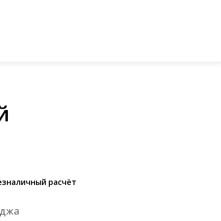
джей
ставка и оплата
Гарантии
Блог
Контакты
й
езналичный расчёт
иджа