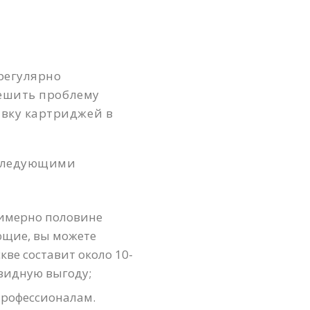
регулярно
Решить проблему
авку картриджей в
 следующими
римерно половине
ющие, вы можете
ве составит около 10-
евидную выгоду;
профессионалам.