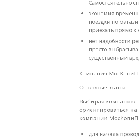
Самостоятельно сп
экономия временн
поездки по магази
приехать прямо к в
нет надобности р
просто выбрасыват
существенный вре
Компания МосКопиПр
Основные этапы
Выбирая компанию, 
ориентироваться на 
компании МосКопиПр
для начала провод