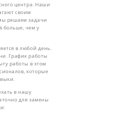
сного центра. Наши
Белорусская
агают своим
Беляево
 мы решаем задачи
Бибирево
 больше, чем у
Библиотека имени Ленина
яется в любой день.
Борисово
ни. График работы
Боровицкая
ыту работы в этом
Ботанический сад
сионалов, которые
авыки.
Братиславская
Бульвар Рокоссовского
хать в нашу
таточно для замены
Бутырская
и:
Варшавская
ВДНХ