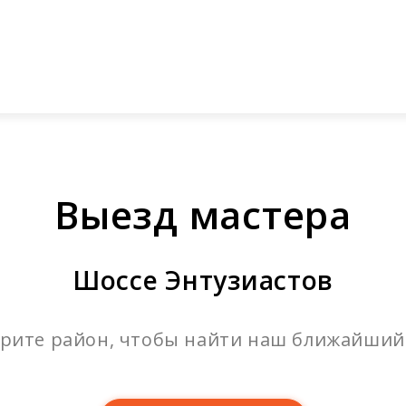
ый звонок
Стоимость заправки и продажи картри
компании
Услуги
Каталог
Прайс-лист
До
Выезд мастера
Шоссе Энтузиастов
рите район, чтобы найти наш ближайший