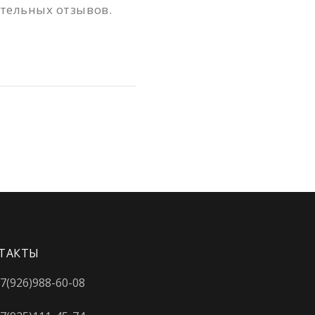
тельных отзывов.
Динамо
Дмитровская
Добрынинская
Домодедовская
Дорогомиловская
Достоевская
Дубровка
Жулебино
ЗИЛ
ТАКТЫ
Зорге
7(926)988-60-08
Зябликово