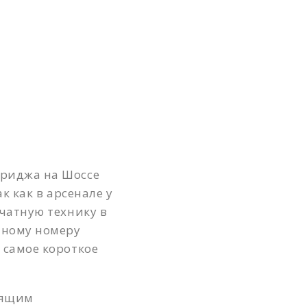
Верхние котлы
Верхние Лихоборы
Владыкино
Водный стадион
Войковская
Волгоградский проспект
Волжская
триджа на Шоссе
к как в арсенале у
Волхонка
чатную технику в
Воробьевы горы
нному номеру
 самое короткое
Выставочная
Выхино
оящим
Деловой центр