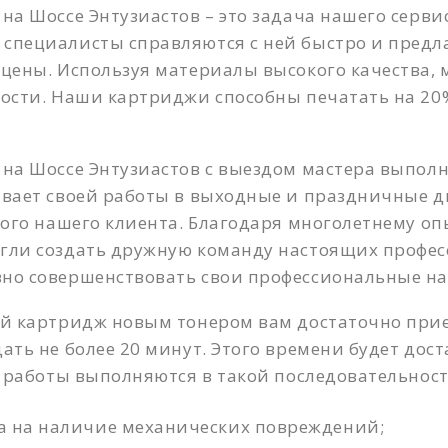
на Шоссе Энтузиастов – это задача нашего серви
специалисты справляются с ней быстро и предл
цены. Используя материалы высокого качества,
ости. Наши картриджи способны печатать на 20%
Имя
*
Телефон
*
на Шоссе Энтузиастов с выездом мастера выполн
вает своей работы в выходные и праздничные д
Телефон
*
Сообщение
*
дого нашего клиента. Благодаря многолетнему оп
гли создать дружную команду настоящих профес
но совершенствовать свои профессиональные н
ой картридж новым тонером вам достаточно прие
ать не более 20 минут. Этого времени будет дос
е работы выполняются в такой последовательност
а на наличие механических повреждений;