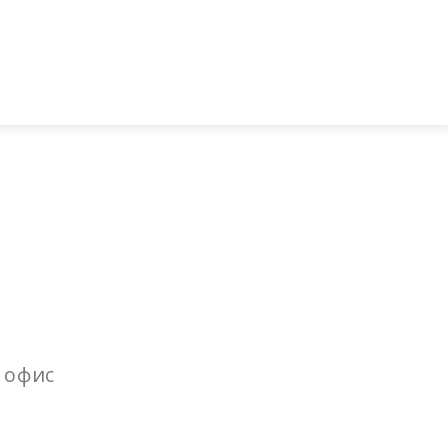
джей
ставка и оплата
Гарантии
Блог
Контакты
 офис