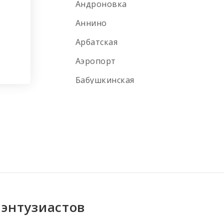
Андроновка
Аннино
Арбатская
Аэропорт
Бабушкинская
Багратионовская
Балтийская
Баррикадная
Бауманская
Беговая
Белокаменная
 энтузиастов
Беломорская улица