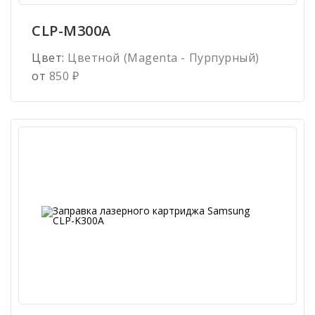
CLP-M300A
Цвет:
Цветной (Magenta - Пурпурный)
от
850
₽
Имя
*
Телефон
*