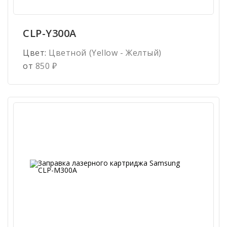
CLP-Y300A
Цвет:
Цветной (Yellow - Желтый)
от
850
₽