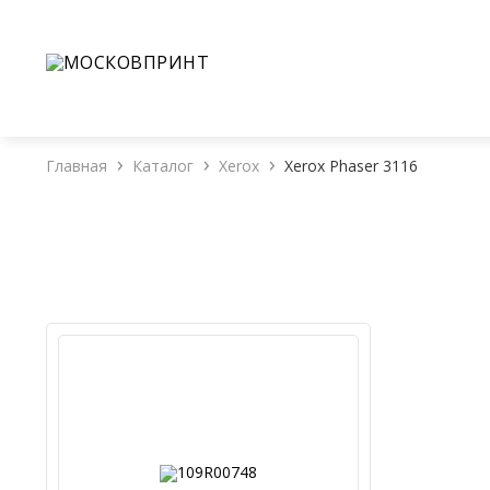
+7(926)988-60-08
+7(925)111-45-74
Обратн
О 
Главная
Каталог
Xerox
Xerox Phaser 3116