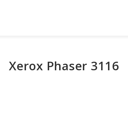
ый звонок
Стоимость заправки и продажи картри
компании
Услуги
Каталог
Прайс-лист
До
Xerox Phaser 3116