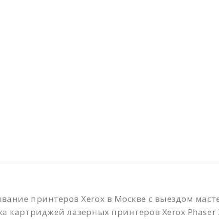
Имя
*
Телефон
*
Сообщение
*
вание принтеров Xerox в Москве с выездом масте
ка картриджей лазерных принтеров Xerox Phaser 