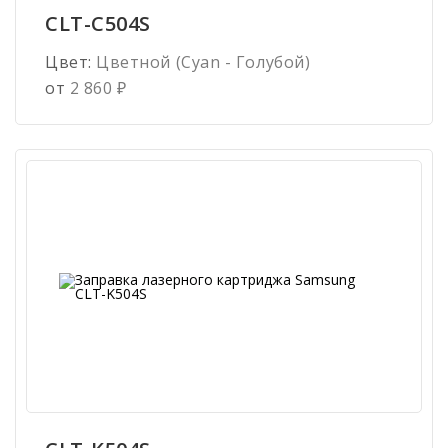
CLT-C504S
Цвет:
Цветной (Cyan - Голубой)
от
2 860
₽
Имя
*
Телефон
*