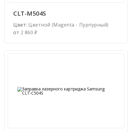
CLT-M504S
Цвет:
Цветной (Magenta - Пурпурный)
от
2 860
₽