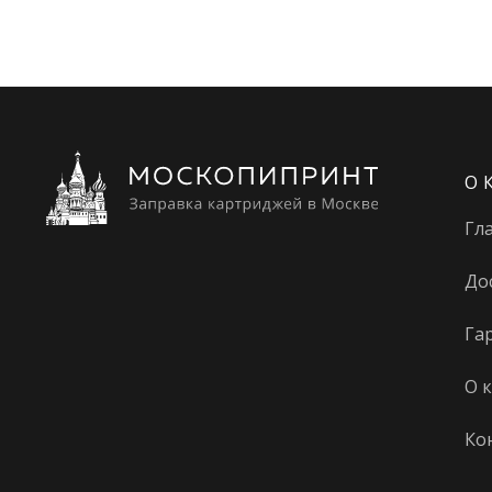
О 
Гл
До
Га
О 
Ко