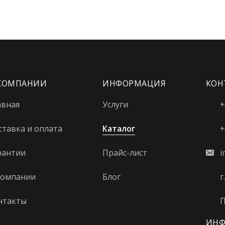
КОМПАНИИ
ИНФОРМАЦИЯ
КОН
авная
Услуги
+
ставка и оплата
Каталог
+
рантии
Прайс-лист
i
компании
Блог
г
нтакты
П
ИНФ