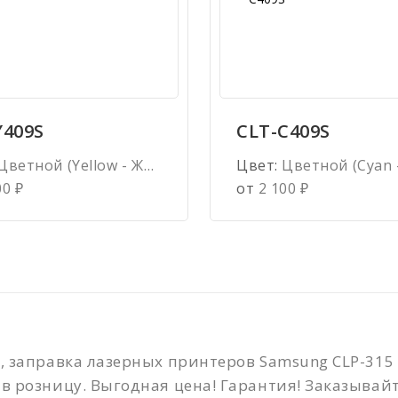
Имя
*
Y409S
CLT-C409S
Цветной (Yellow - Желтый)
Цвет:
Цветной (Cyan - Го
00
₽
от
2 100
₽
Телефон
*
Сообщение
*
, заправка лазерных принтеров Samsung CLP-315 
в розницу. Выгодная цена! Гарантия! Заказывайт