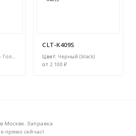
CLT-K409S
лубой)
Цвет:
Черный (black)
от
2 100
₽
в Москве. Заправка
е прямо сейчас!